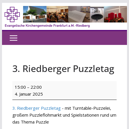
Zum
Inhalt
springen
3. Riedberger Puzzletag
3.
15:00
–
22:00
Riedberger
4. Januar 2025
Puzzletag
3. Riedberger Puzzletag
- mit Turntable-Puzzelei,
großem Puzzleflohmarkt und Spielstationen rund um
das Thema Puzzle