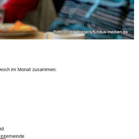
ttwoch im Monat zusammen.
id
erggemeinde