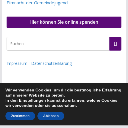
Filmnacht der Gemeindejugend
Hier können Sie online spenden
Impressum
-
Datenschutzerklärung
Wir verwenden Cookies, um dir die bestmögliche Erfahrung
auf unserer Website zu bieten.
Copyright © 2026
Evangelische Kirchengemeinde Frankfurt
In den
Einstellungen
kannst du erfahren, welche Cookies
wir verwenden oder sie ausschalten.
a.M.-Riedberg
. Alle Rechte vorbehalten.
Theme:
ColorMag
von ThemeGrill. Präsentiert von
Zustimmen
Ablehnen
WordPress
.