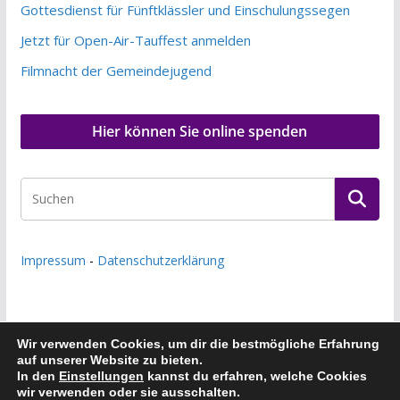
Gottesdienst für Fünftklässler und Einschulungssegen
Jetzt für Open-Air-Tauffest anmelden
Filmnacht der Gemeindejugend
Hier können Sie online spenden
Impressum
-
Datenschutzerklärung
Wir verwenden Cookies, um dir die bestmögliche Erfahrung
auf unserer Website zu bieten.
Copyright © 2026
Evangelische Kirchengemeinde Frankfurt
In den
Einstellungen
kannst du erfahren, welche Cookies
wir verwenden oder sie ausschalten.
a.M.-Riedberg
. Alle Rechte vorbehalten.