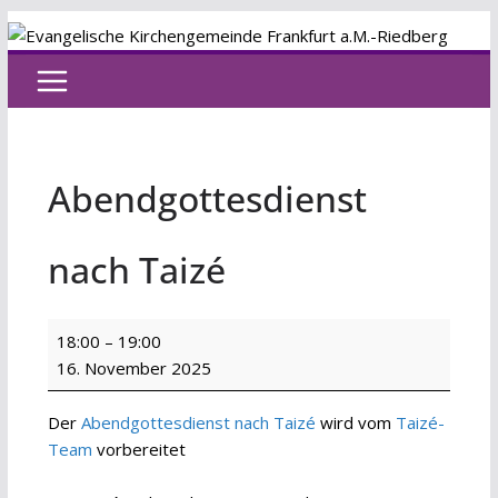
Zum
Inhalt
springen
Abendgottesdienst
nach Taizé
Abendgottesdienst
18:00
–
19:00
nach
16. November 2025
Taizé
Der
Abendgottesdienst nach Taizé
wird vom
Taizé-
Team
vorbereitet