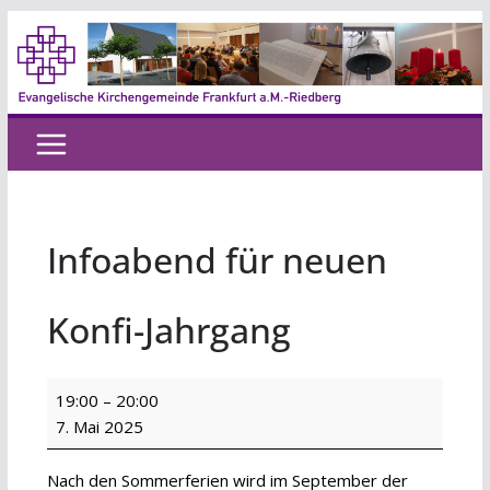
Zum
Inhalt
springen
Infoabend für neuen
Konfi-Jahrgang
Infoabend
19:00
–
20:00
für
7. Mai 2025
neuen
Konfi-
Nach den Sommerferien wird im September der