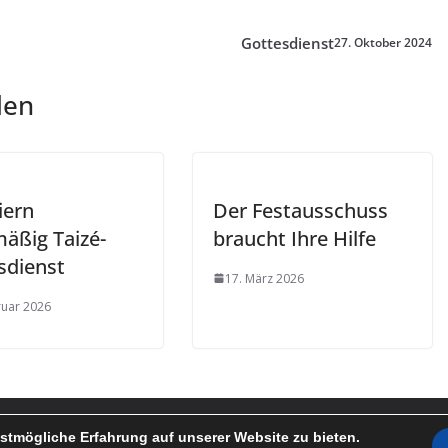
Gottesdienst
27. Oktober 2024
len
iern
Der Festausschuss
mäßig Taizé-
braucht Ihre Hilfe
sdienst
17. März 2026
ruar 2026
kfurt a.M.-Riedberg
. Alle Rechte vorbehalten.
stmögliche Erfahrung auf unserer Website zu bieten.