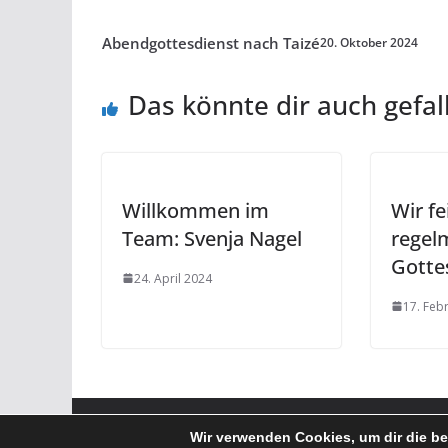
Abendgottesdienst nach Taizé
20. Oktober 2024
Das könnte dir auch gefal
Willkommen im
Wir fe
Team: Svenja Nagel
regel
Gotte
24. April 2024
17. Feb
Copyright © 2026
Evangelische Kirchengemeinde Fran
Wir verwenden Cookies, um dir die be