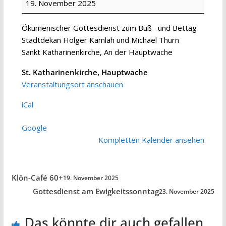
19. November 2025
zum
Buß-
Ökumenischer Gottesdienst zum Buß– und Bettag
und
Stadtdekan Holger Kamlah und Michael Thurn
Bettag
Sankt Katharinenkirche, An der Hauptwache
St. Katharinenkirche, Hauptwache
Veranstaltungsort anschauen
iCal
Google
Kompletten Kalender ansehen
Klön-Café 60+
19. November 2025
Gottesdienst am Ewigkeitssonntag
23. November 2025
Das könnte dir auch gefallen