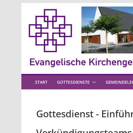
Zum
Inhalt
springen
START
GOTTESDIENSTE
GEMEINDELE
Gottesdienst - Einfüh
Verkündigungsteams