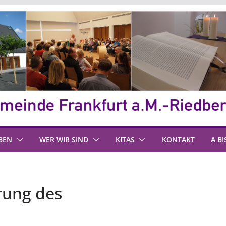
BEN
WER WIR SIND
KITAS
KONTAKT
A BI
rung des