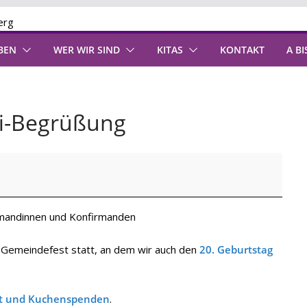
BEN
WER WIR SIND
KITAS
KONTAKT
A BI
fi-Begrüßung
rmandinnen und Konfirmanden
r Gemeindefest statt, an dem wir auch den
20. Geburtstag
at und Kuchenspenden
.