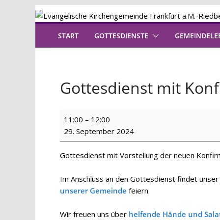
Zum
Inhalt
springen
START
GOTTESDIENSTE
GEMEINDELE
Gottesdienst mit Kon
Gottesdienst
11:00
–
12:00
mit
29. September 2024
Konfi-
Begrüßung
Gottesdienst mit Vorstellung der neuen Konfi
Im Anschluss an den Gottesdienst findet unse
unserer Gemeinde
feiern.
Wir freuen uns über
helfende Hände und Sal