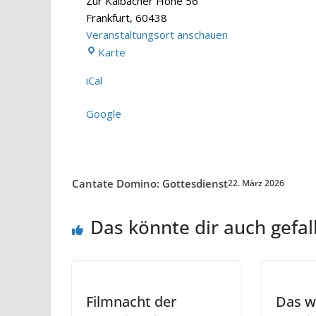
Zur Kalbacher Höhe 56
Frankfurt
,
60438
Veranstaltungsort anschauen
Katholische
Karte
Kirche
iCal
St.
Edith
Google
Stein
Cantate Domino: Gottesdienst
22. März 2026
Das könnte dir auch gefal
Filmnacht der
Das w