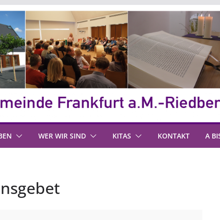
BEN
WER WIR SIND
KITAS
KONTAKT
A BI
ensgebet