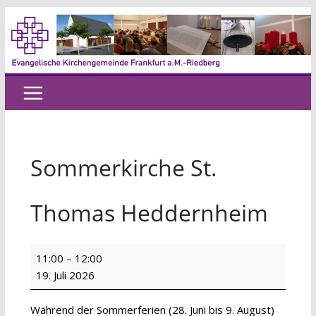
Zum
Inhalt
springen
Sommerkirche St.
Thomas Heddernheim
Sommerkirche
11:00
–
12:00
St.
19. Juli 2026
Thomas
Heddernheim
Während der Sommerferien (28. Juni bis 9. August)