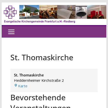
Zum
Inhalt
springen
St. Thomaskirche
St. Thomaskirche
Heddernheimer Kirchstraße 2
St.
Karte
Thomaskirche
Bevorstehende
Veranstaltungen