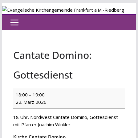
Zum
Inhalt
springen
Cantate Domino:
Gottesdienst
Cantate
18:00
–
19:00
Domino:
22. März 2026
Gottesdienst
18 Uhr, Nordwest Cantate Domino, Gottesdienst
mit Pfarrer Joachim Winkler
Kirche Cantate Domino