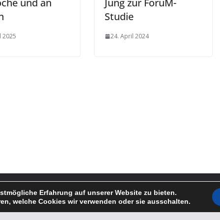
che und an
Jung zur ForuM-
n
Studie
il 2025
24. April 2024
kfurt a.M.-Riedberg
. Alle Rechte vorbehalten.
stmögliche Erfahrung auf unserer Website zu bieten.
rdPress
.
en, welche Cookies wir verwenden oder sie ausschalten.