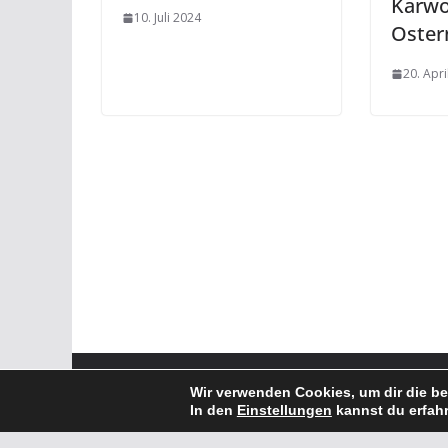
Karwo
10. Juli 2024
Oster
20. Apr
Copyright © 2026
Evangelische Kirchengemeinde Fran
Wir verwenden Cookies, um dir die be
Theme:
ColorMag
von ThemeGrill. Präsentiert von
Wo
In den
Einstellungen
kannst du erfahr