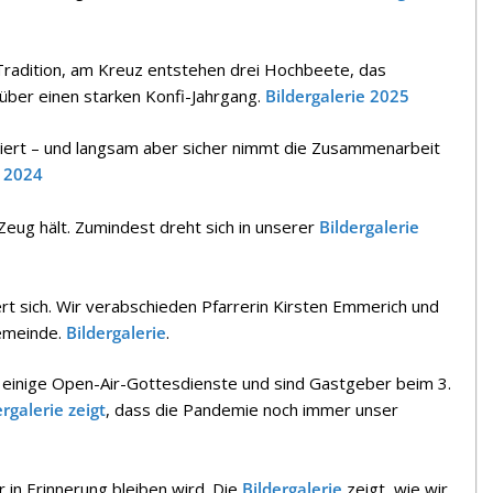
Tradition, am Kreuz entstehen drei Hochbeete, das
über einen starken Konfi-Jahrgang.
Bildergalerie 2025
iert – und langsam aber sicher nimmt die Zusammenarbeit
e 2024
Zeug hält. Zumindest dreht sich in unserer
Bildergalerie
t sich. Wir verabschieden Pfarrerin Kirsten Emmerich und
Gemeinde.
Bildergalerie
.
r einige Open-Air-Gottesdienste und sind Gastgeber beim 3.
ergalerie zeigt
, dass die Pandemie noch immer unser
hr in Erinnerung bleiben wird. Die
Bildergalerie
zeigt, wie wir