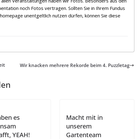
n allen Veranstaltungen haben wir Fotos. Besonders aus den
tation noch Fotos vertragen. Sollten Sie in Ihrem Fundus
ehomepage unentgeltlich nutzen dürfen, können Sie diese
eit
Wir knacken mehrere Rekorde beim 4. Puzzletag
len
aben es
Macht mit in
insam
unserem
afft, YEAH!
Gartenteam